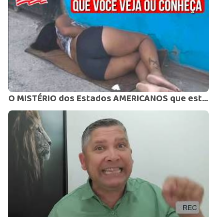
O MISTÉRIO dos Estados AMERICANOS que estão À BEIRA DO COLAPSO⚠️​VOCÊ NÃO VAI ACREDITAR, MAS É REAL!