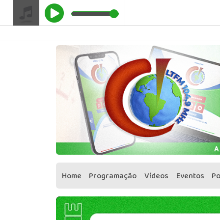
" />
Google Adsense
Home
Programação
Vídeos
Eventos
P