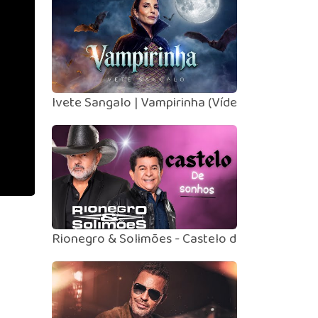
Ivete Sangalo | Vampirinha (Vídeo Oficial)
Rionegro & Solimões - Castelo de Sonhos