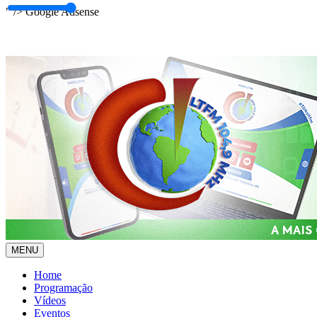
" />
Google Adsense
MENU
Home
Programação
Vídeos
Eventos