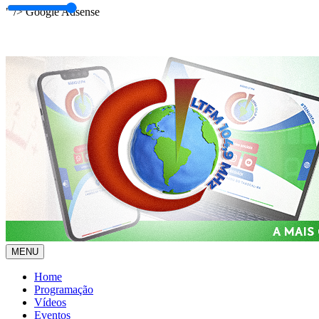
" />
Google Adsense
MENU
Home
Programação
Vídeos
Eventos