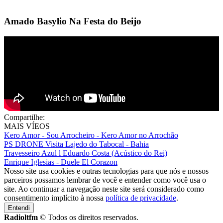
Amado Basylio Na Festa do Beijo
Compartilhe:
MAIS VÍEOS
Kero Amor - Sou Arrocheiro - Kero Amor no Arrochão
PS DRONE Visita Lajedo do Tabocal - Bahia
Travesseiro Azul l Eduardo Costa (Acústico do Rei)
Enrique Iglesias - Duele El Corazon
Nosso site usa cookies e outras tecnologias para que nós e nossos
parceiros possamos lembrar de você e entender como você usa o
site. Ao continuar a navegação neste site será considerado como
consentimento implícito à nossa
política de privacidade
.
Entendi
Radioltfm
© Todos os direitos reservados.